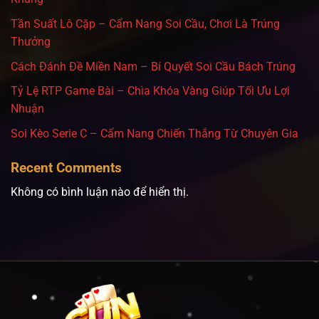
Tần Suất Lô Cặp – Cẩm Nang Soi Cầu, Chơi Là Trúng
Thưởng
Cách Đánh Đề Miền Nam – Bí Quyết Soi Cầu Bách Trúng
Tỷ Lệ RTP Game Bài – Chìa Khóa Vàng Giúp Tối Ưu Lợi
Nhuận
Soi Kèo Serie C – Cẩm Nang Chiến Thắng Từ Chuyên Gia
Recent Comments
Không có bình luận nào để hiển thị.