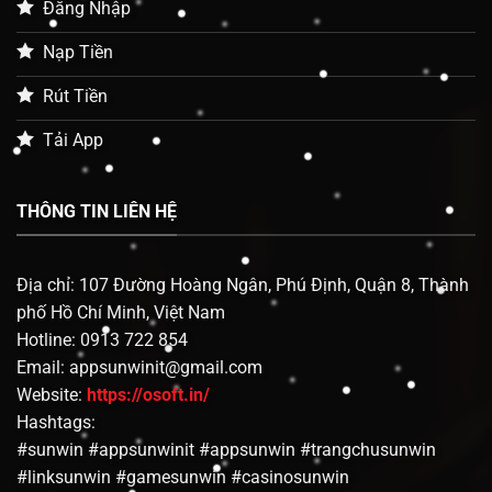
Đăng Nhập
Nạp Tiền
Rút Tiền
Tải App
THÔNG TIN LIÊN HỆ
Địa chỉ: 107 Đường Hoàng Ngân, Phú Định, Quận 8, Thành
phố Hồ Chí Minh, Việt Nam
Hotline: 0913 722 854
Email:
appsunwinit@gmail.com
Website:
https://osoft.in/
Hashtags:
#sunwin #appsunwinit #appsunwin #trangchusunwin
#linksunwin #gamesunwin #casinosunwin