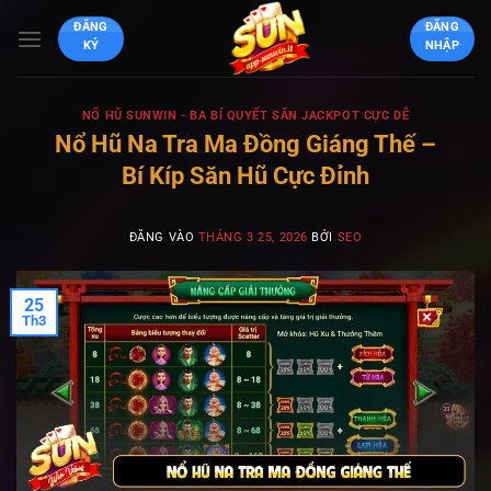
Bỏ
ĐĂNG
ĐĂNG
qua
KÝ
NHẬP
nội
dung
NỔ HŨ SUNWIN - BA BÍ QUYẾT SĂN JACKPOT CỰC DỄ
Nổ Hũ Na Tra Ma Đồng Giáng Thế –
Bí Kíp Săn Hũ Cực Đỉnh
ĐĂNG VÀO
THÁNG 3 25, 2026
BỞI
SEO
25
Th3