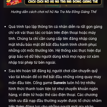
Hướng dẫn cách chơi nổ hũ Na Tra Ma Đồng Giáng Thế
Quá trình tạo lập thông tin cá nhân diễn ra rất gọn gàng
chỉ với vài thao tác cơ bản trên điện thoại hoặc máy
tính. Chúng ta chỉ cần cung cấp tên đăng nhập cùng
mật khẩu bảo mật để bắt đầu hành trình chinh phục
những cột mốc thưởng lớn. Hệ thống xác thực hiện đại
giúp bảo vệ dữ liệu người dùng khỏi mọi nguy cơ xâm
nhập trái phép từ bên ngoài.
Sau khi hoàn tất đăng ký, người chơi cần chuyển quỹ
vào tài khoản để có thể bắt đầu những vòng quay may
mắn đầu tiên. Cổng game
Sunwin
luôn hỗ trợ nhiều
hình thức thanh toán tiện lợi như chuyển khoản ngân
hàng, ví điện tử hoặc thẻ cào điện thoại. Các chương
trình ưu đãi nạp đầu thường xuyên được tổ chức nhằm
tiếp thêm động lực cho những người mới gia nhập.