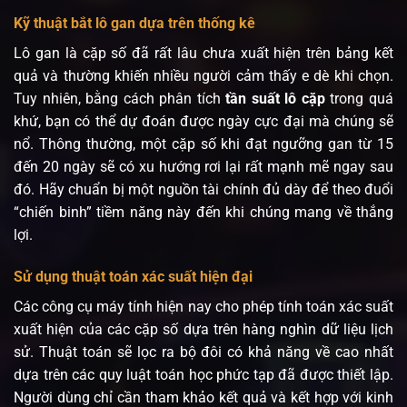
Kỹ thuật bắt lô gan dựa trên thống kê
Lô gan là cặp số đã rất lâu chưa xuất hiện trên bảng kết
quả và thường khiến nhiều người cảm thấy e dè khi chọn.
Tuy nhiên, bằng cách phân tích
tần suất lô cặp
trong quá
khứ, bạn có thể dự đoán được ngày cực đại mà chúng sẽ
nổ. Thông thường, một cặp số khi đạt ngưỡng gan từ 15
đến 20 ngày sẽ có xu hướng rơi lại rất mạnh mẽ ngay sau
đó. Hãy chuẩn bị một nguồn tài chính đủ dày để theo đuổi
“chiến binh” tiềm năng này đến khi chúng mang về thắng
lợi.
Sử dụng thuật toán xác suất hiện đại
Các công cụ máy tính hiện nay cho phép tính toán xác suất
xuất hiện của các cặp số dựa trên hàng nghìn dữ liệu lịch
sử. Thuật toán sẽ lọc ra bộ đôi có khả năng về cao nhất
dựa trên các quy luật toán học phức tạp đã được thiết lập.
Người dùng chỉ cần tham khảo kết quả và kết hợp với kinh