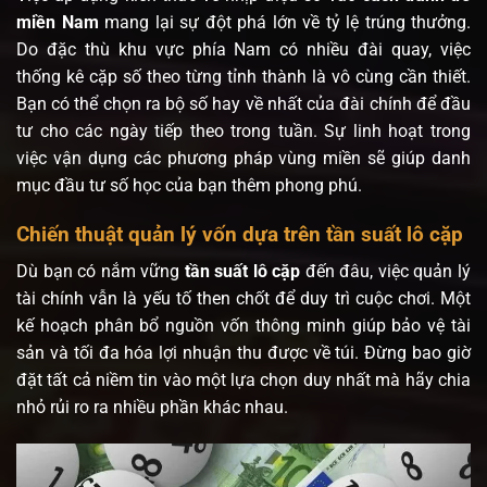
miền Nam
mang lại sự đột phá lớn về tỷ lệ trúng thưởng.
Do đặc thù khu vực phía Nam có nhiều đài quay, việc
thống kê cặp số theo từng tỉnh thành là vô cùng cần thiết.
Bạn có thể chọn ra bộ số hay về nhất của đài chính để đầu
tư cho các ngày tiếp theo trong tuần. Sự linh hoạt trong
việc vận dụng các phương pháp vùng miền sẽ giúp danh
mục đầu tư số học của bạn thêm phong phú.
Chiến thuật quản lý vốn dựa trên tần suất lô cặp
Dù bạn có nắm vững
tần suất lô cặp
đến đâu, việc quản lý
tài chính vẫn là yếu tố then chốt để duy trì cuộc chơi. Một
kế hoạch phân bổ nguồn vốn thông minh giúp bảo vệ tài
sản và tối đa hóa lợi nhuận thu được về túi. Đừng bao giờ
đặt tất cả niềm tin vào một lựa chọn duy nhất mà hãy chia
nhỏ rủi ro ra nhiều phần khác nhau.