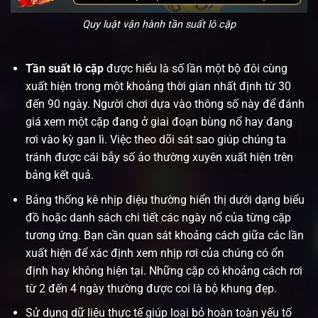
Quy luật vận hành tần suất lô cặp
Tần suất lô cặp
được hiểu là số lần một bộ đôi cùng
xuất hiện trong một khoảng thời gian nhất định từ 30
đến 90 ngày. Người chơi dựa vào thông số này để đánh
giá xem một cặp đang ở giai đoạn bùng nổ hay đang
rơi vào kỳ gan lì. Việc theo dõi sát sao giúp chúng ta
tránh được cái bẫy số ảo thường xuyên xuất hiện trên
bảng kết quả.
Bảng thống kê nhịp điệu thường hiển thị dưới dạng biểu
đồ hoặc danh sách chi tiết các ngày nổ của từng cặp
tương ứng. Bạn cần quan sát khoảng cách giữa các lần
xuất hiện để xác định xem nhịp rơi của chúng có ổn
định hay không hiện tại. Những cặp có khoảng cách rơi
từ 2 đến 4 ngày thường được coi là bộ khung đẹp.
Sử dụng dữ liệu thực tế giúp loại bỏ hoàn toàn yếu tố