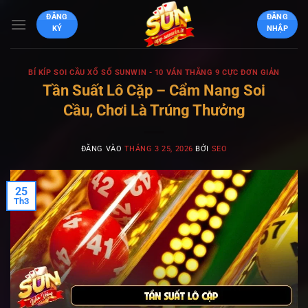
Bỏ
ĐĂNG
ĐĂNG
qua
KÝ
NHẬP
nội
dung
BÍ KÍP SOI CẦU XỔ SỐ SUNWIN - 10 VÁN THẮNG 9 CỰC ĐƠN GIẢN
Tần Suất Lô Cặp – Cẩm Nang Soi
Cầu, Chơi Là Trúng Thưởng
ĐĂNG VÀO
THÁNG 3 25, 2026
BỞI
SEO
25
Th3