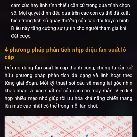
cảm xúc hay linh tính thiếu căn cứ trong quá trình chọn
số. Mọi quyết định đều dựa trên các con cụ thể đã xuất
hiện trong lịch sử quay thưởng của các đài truyền hình.
Điều này tăng cường sự tự tin cho người tham gia khi
đặt cược.
4 phương pháp phân tích nhịp điệu tần suất lô
cặp
Để ứng dụng
tần suất lô cặp
thành công, chúng ta cần sở
hữu phương pháp phân tích đa dạng và linh hoạt theo
từng giai đoạn. Mỗi kỹ thuật soi cầu sẽ mang lại góc nhìn
khác nhau về xác suất nổ của các con may mắn. Việc kết
hợp nhiều mẹo nhỏ giúp tối ưu hóa khả năng chiến thắng
lên mức cao nhất có thể trong mỗi lần chơi.