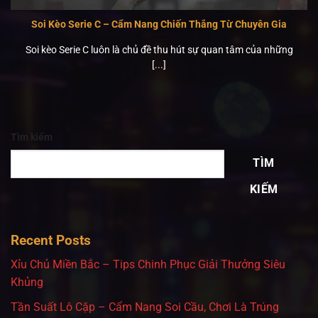
Soi Kèo Serie C – Cẩm Nang Chiến Thắng Từ Chuyên Gia
Soi kèo Serie C luôn là chủ đề thu hút sự quan tâm của những
[...]
Tìm kiếm
TÌM
KIẾM
Recent Posts
Xỉu Chủ Miền Bắc – Tips Chinh Phục Giải Thưởng Siêu
Khủng
Tần Suất Lô Cặp – Cẩm Nang Soi Cầu, Chơi Là Trúng