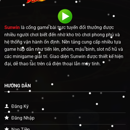
Sunwin
là cổng game bài trực tuyến đổi thưởng được
nhiều người chơi biết đến nhờ kho trò chơi phong phú và
hệ thống vận hành ổn định. Nền tảng cung cấp nhiều tựa
game hấp dẫn như tiến lên, phỏm, mậu binh, slot nổ hũ và
các minigame giải trí. Giao diện Sunwin được thiết kế hiện
đại, dễ thao tác trên cả điện thoại lẫn máy tính.
HƯỚNG DẪN
Đăng Ký
Đăng Nhập
Nạp Tiền