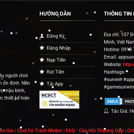
HƯỚNG DẪN
THÔNG TIN 
Địa chỉ: 107 
Đăng Ký
Minh, Việt Na
Đăng Nhập
Hotline: 0913
Email:
appsun
Nạp Tiền
Website:
https
Rút Tiền
Hashtags:
ều người chơi
#sunwin #app
h ổn định. Nền
Tải App
#gamesunwin
m, mậu binh,
c thiết kế hiện
Tác Giả: H
am Gia
|
Chơi Có Trách Nhiệm
|
FAQ - Câu Hỏi Thường Gặp
|
Chí