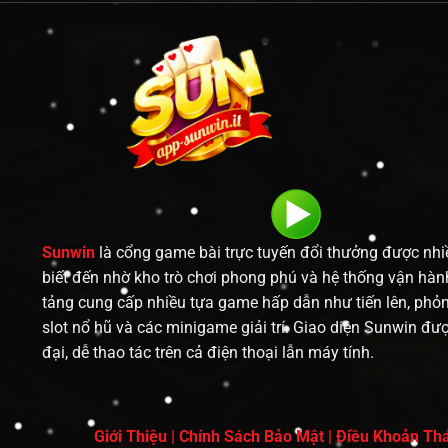
Sunwin
là cổng game bài trực tuyến đổi thưởng được nhi
biết đến nhờ kho trò chơi phong phú và hệ thống vận hàn
tảng cung cấp nhiều tựa game hấp dẫn như tiến lên, phỏ
slot nổ hũ và các minigame giải trí. Giao diện Sunwin đượ
đại, dễ thao tác trên cả điện thoại lẫn máy tính.
Giới Thiệu
|
Chính Sách Bảo Mật
|
Điều Khoản Th