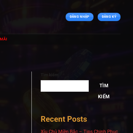
ĐĂNG NHẬP
ĐĂNG KÝ
 MÃI
Tìm kiếm
TÌM
KIẾM
Recent Posts
Xỉu Chủ Miền Bắc – Tips Chinh Phục