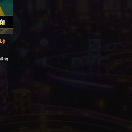
Lệ
những