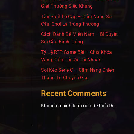
Giải Thưởng Siêu Khủng
Tần Suất Lô Cặp – Cẩm Nang Soi
Cầu, Chơi Là Trúng Thưởng
Cách Đánh Đề Miền Nam – Bí Quyết
Soi Cầu Bách Trúng
Tỷ Lệ RTP Game Bài – Chìa Khóa
Vàng Giúp Tối Ưu Lợi Nhuận
Soi Kèo Serie C – Cẩm Nang Chiến
Thắng Từ Chuyên Gia
Recent Comments
Không có bình luận nào để hiển thị.