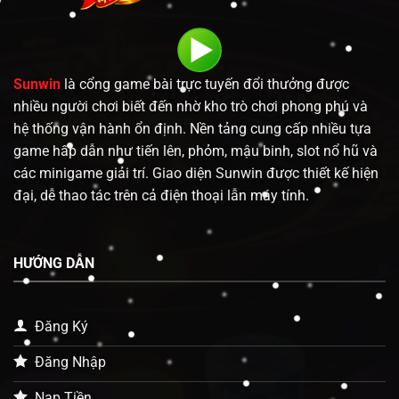
Sunwin
là cổng game bài trực tuyến đổi thưởng được
nhiều người chơi biết đến nhờ kho trò chơi phong phú và
hệ thống vận hành ổn định. Nền tảng cung cấp nhiều tựa
game hấp dẫn như tiến lên, phỏm, mậu binh, slot nổ hũ và
các minigame giải trí. Giao diện Sunwin được thiết kế hiện
đại, dễ thao tác trên cả điện thoại lẫn máy tính.
HƯỚNG DẪN
Đăng Ký
Đăng Nhập
Nạp Tiền